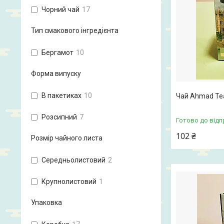
Чорний чай
17
Тип смакового інгредієнта
Бергамот
10
Форма випуску
В пакетиках
10
Чай Ahmad Tea
Розсипний
7
Готово до відп
102 ₴
Розмір чайного листа
Середньолистовий
2
Крупнолистовий
1
Упаковка