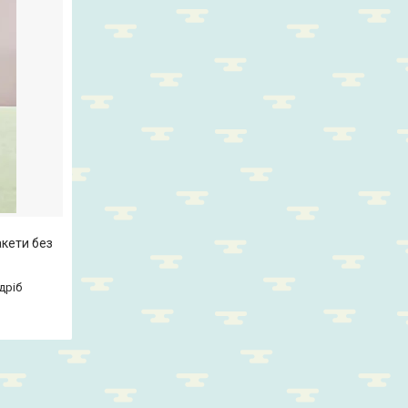
акети без
дріб