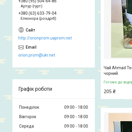
+380 (95) 504-64-86
Артур (гурт)
+380 (63) 633-79-04
Елеонора (роздріб)
http://orionprom.uaprom.net
orion.prom@ukr.net
Чай Ahmad Tea 
чорний
Готово до відп
Графік роботи
205 ₴
Понеділок
09:00
18:00
Вівторок
09:00
18:00
Середа
09:00
18:00