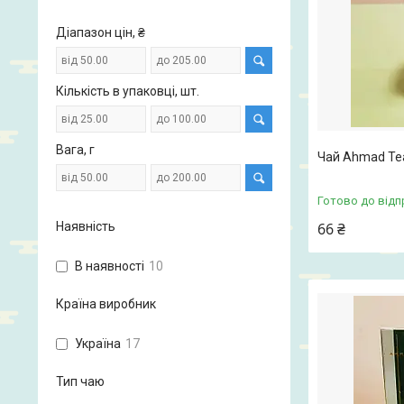
Діапазон цін, ₴
Кількість в упаковці, шт.
Вага, г
Чай Ahmad Tea
Готово до відп
66 ₴
Наявність
В наявності
10
Країна виробник
Україна
17
Тип чаю