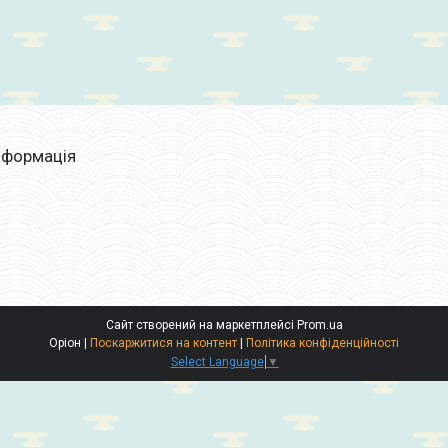
нформація
Сайт створений на маркетплейсі
Prom.ua
Оріон |
Поскаржитися на контент
|
Політика конфіденційності
Select Language
▼