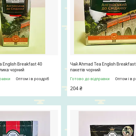
 English Breakfast 40
Чай Ahmad Tea English Breakfast
рлика чорний
пакетів чорний
равки
Оптом і в роздріб
Готово до відправки
Оптом і в 
204 ₴