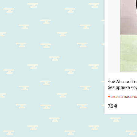
Чай Ahmad Tea
без ярлика чо
Немає в наявно
76 ₴