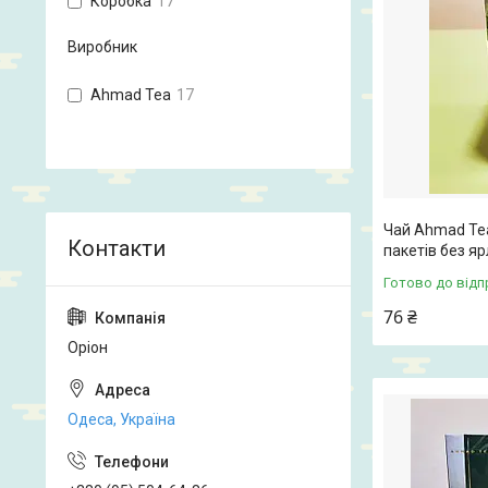
Коробка
17
Виробник
Ahmad Tea
17
Чай Ahmad Tea
пакетів без я
Готово до відп
76 ₴
Оріон
Одеса, Україна