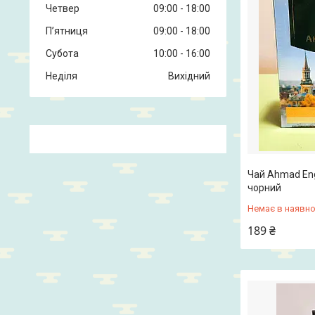
Четвер
09:00
18:00
Пʼятниця
09:00
18:00
Субота
10:00
16:00
Неділя
Вихідний
Чай Ahmad Eng
чорний
Немає в наявно
189 ₴