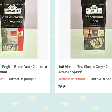
 English Breakfast 42 пакети
Чай Ahmad Tea Classic Grey 42 п
рний
ярлика чорний
сті
Оптом і в роздріб
Немає в наявності
Оптом і в роз
76 ₴