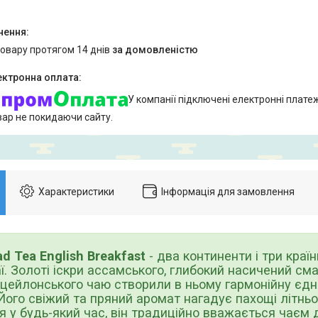
товару протягом 14 днів
за домовленістю
У компанії підключені електронні плате
вар не покидаючи сайту.
Характеристики
Інформація для замовлення
ea English Breakfast
- два континенти і три краї
ї. Золоті іскри ассамського, глибокий насичений сма
 цейлонського чаю створили в ньому гармонійну єдн
Його свіжий та пряний аромат нагадує пахощі літньо
 у будь-який час, він традиційно вважається чаєм д