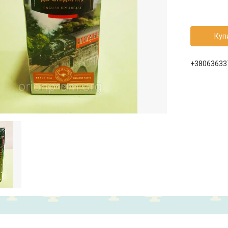
Куп
+38063633