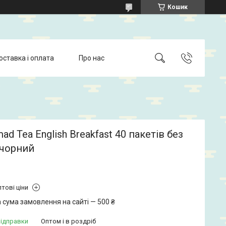
Кошик
оставка і оплата
Про нас
ad Tea English Breakfast 40 пакетів без
 чорний
тові ціни
 сума замовлення на сайті — 500 ₴
відправки
Оптом і в роздріб