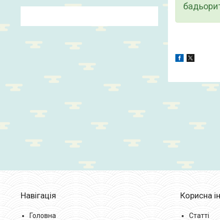
бадьорит
Навігація
Корисна і
Головна
Статті