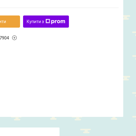
ити
Купити з
7904