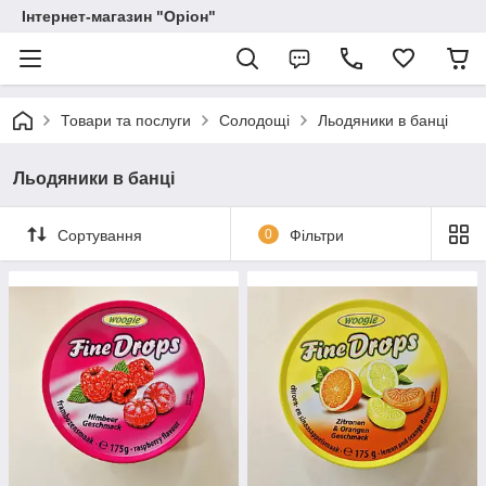
Інтернет-магазин "Оріон"
Товари та послуги
Солодощі
Льодяники в банці
Льодяники в банці
Сортування
0
Фільтри