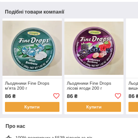
Подібні товари компанії
Льодяники Fine Drops
Льодяники Fine Drops
Льод
м'ята 200 г
лісові ягоди 200 г
вишн
86
86
86
₴
₴
Купити
Купити
Про нас
100% позитивних з 5539 відгуків за рік