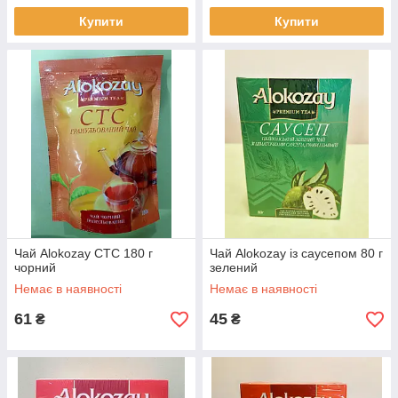
Купити
Купити
Чай Alokozay CTC 180 г
Чай Alokozay із саусепом 80 г
чорний
зелений
Немає в наявності
Немає в наявності
61
45
₴
₴