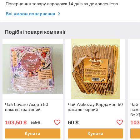
Повернення товару впродовж 14 днів за домовленістю
Всі умови повернення
Подібні товари компанії
Чай Lovare Асорті 50
Чай Alokozay Кардамон 50
Чай 
пакетів трав'яний
пакетів чорний
паке
№ 2
103,50
60
103
₴
₴
115 ₴
Купити
Купити