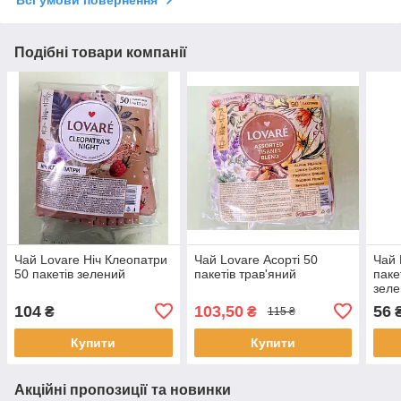
Всі умови повернення
Подібні товари компанії
Чай Lovare Ніч Клеопатри
Чай Lovare Асорті 50
Чай 
50 пакетів зелений
пакетів трав'яний
паке
зеле
104
103,50
56
₴
₴
115 ₴
Купити
Купити
Акційні пропозиції та новинки