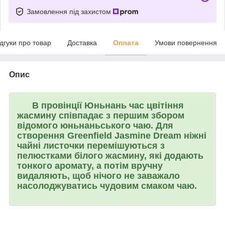
Замовлення під захистом
ідгуки про товар
Доставка
Оплата
Умови повернення
Опис
В провінції Юньнань час цвітіння
жасмину співпадає з першим збором
відомого юньнаньського чаю. Для
створення
Greenfield Jasmine Dream
ніжні
чайні листочки перемішуються з
пелюстками білого жасмину, які додають
тонкого аромату, а потім вручну
видаляють, щоб нічого не заважало
насолоджуватись чудовим смаком чаю.