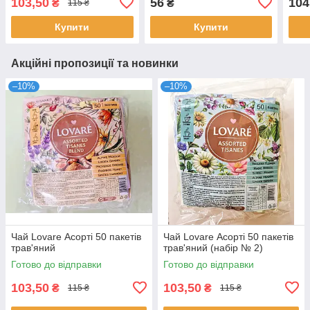
103,50
56
104
₴
₴
115 ₴
Купити
Купити
Акційні пропозиції та новинки
–10%
–10%
Чай Lovare Асорті 50 пакетів
Чай Lovare Асорті 50 пакетів
трав'яний
трав'яний (набір № 2)
Готово до відправки
Готово до відправки
103,50
103,50
₴
₴
115 ₴
115 ₴