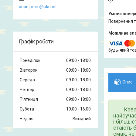
orion.prom@ukr.net
повернення 
Графік роботи
будь-який то
Понеділок
09:00
18:00
Вівторок
09:00
18:00
Середа
09:00
18:00
Опис
Четвер
09:00
18:00
Пʼятниця
09:00
18:00
Кав
Субота
10:00
16:00
найсучас
Неділя
Вихідний
і більші
стають б
смак, не