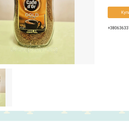
Куп
+38063633