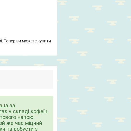
жі. Тепер ви можете купити
ана за
гає у складі кофеїн
отового напою
той же час міцний
ки та робусти з