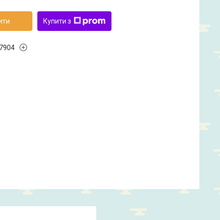
ити
Купити з
7904