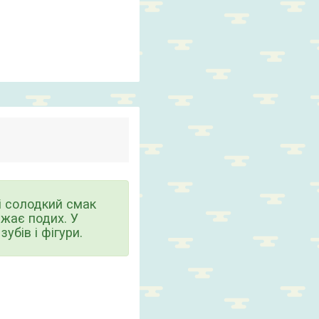
і солодкий смак
іжає подих. У
убів і фігури.