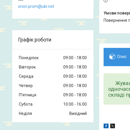
orion.prom@ukr.net
повернення 
Графік роботи
Опис
Понеділок
09:00
18:00
Вівторок
09:00
18:00
Середа
09:00
18:00
Жуваль
Четвер
09:00
18:00
одночасн
складі п
Пʼятниця
09:00
18:00
Субота
10:00
16:00
Неділя
Вихідний