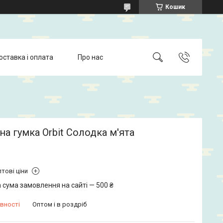
Кошик
оставка і оплата
Про нас
а гумка Orbit Солодка м'ята
тові ціни
 сума замовлення на сайті — 500 ₴
вності
Оптом і в роздріб