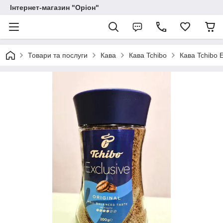
Інтернет-магазин "Оріон"
Товари та послуги
Кава
Кава Tchibo
Кава Tchibo 