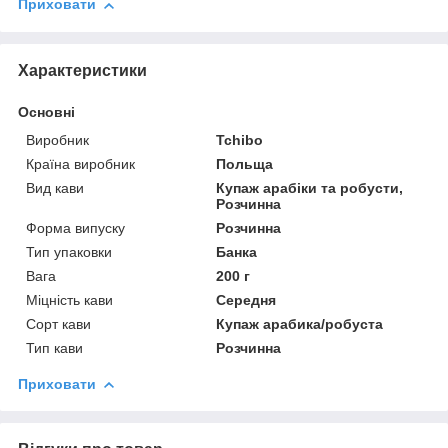
Приховати
Характеристики
Основні
Виробник
Tchibo
Країна виробник
Польща
Вид кави
Купаж арабіки та робусти,
Розчинна
Форма випуску
Розчинна
Тип упаковки
Банка
Вага
200 г
Міцність кави
Середня
Сорт кави
Купаж арабика/робуста
Тип кави
Розчинна
Приховати