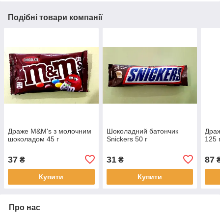
Подібні товари компанії
Драже M&M's з молочним
Шоколадний батончик
Драж
шоколадом 45 г
Snickers 50 г
125 
37
31
87
₴
₴
Купити
Купити
Про нас