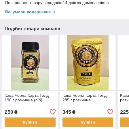
Повернення товару впродовж 14 днів за домовленістю
Всі умови повернення
Подібні товари компанії
Кава Чорна Карта Голд
Кава Чорна Карта Голд
Кава
190 г розчинна (с/б)
285 г розчинна
розч
250
345
225
₴
₴
Купити
Купити