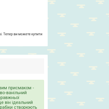
жі. Тепер ви можете купити
вим присмаком -
ово-ванільний
правжньої
ще він ідеальний
арабіки створюють