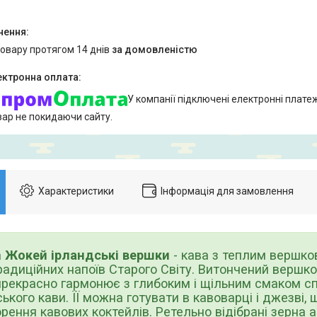
товару протягом 14 днів
за домовленістю
У компанії підключені електронні плате
вар не покидаючи сайту.
Характеристики
Інформація для замовлення
а
Жокей ірландські вершки
- кава з теплим вершко
радиційних напоїв Старого Світу. Витончений вершк
прекрасно гармонює з глибоким і щільним смаком с
ького кави. ЇЇ можна готувати в кавоварці і джезві, 
рення кавових коктейлів. Ретельно відібрані зерна 