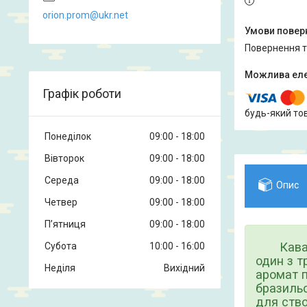
orion.prom@ukr.net
повернення 
Графік роботи
будь-який то
Понеділок
09:00
18:00
Вівторок
09:00
18:00
Середа
09:00
18:00
Опис
Четвер
09:00
18:00
Пʼятниця
09:00
18:00
Кав
Субота
10:00
16:00
один з т
Неділя
Вихідний
аромат 
бразильс
для ство