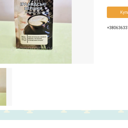
Куп
+38063633