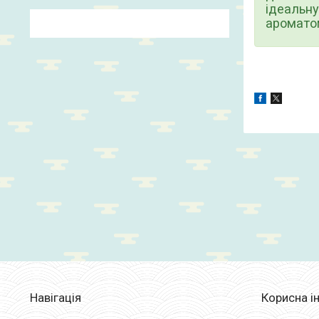
ідеальну
аромато
Навігація
Корисна і