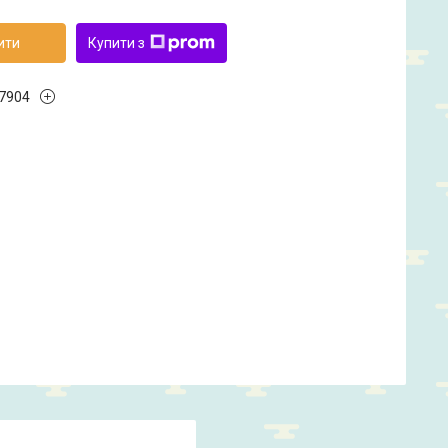
ити
Купити з
7904