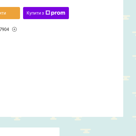
ити
Купити з
7904