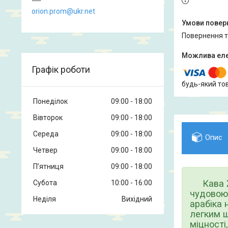
orion.prom@ukr.net
повернення 
Графік роботи
будь-який то
Понеділок
09:00
18:00
Вівторок
09:00
18:00
Середа
09:00
18:00
Опис
Четвер
09:00
18:00
Пʼятниця
09:00
18:00
Кава
Субота
10:00
16:00
чудовою 
Неділя
Вихідний
арабіка
легким ш
міцності