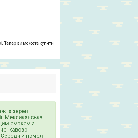
жі. Тепер ви можете купити
аж із зерен
дії. Мексиканська
щим смаком з
ної кавової
 Середній помел і