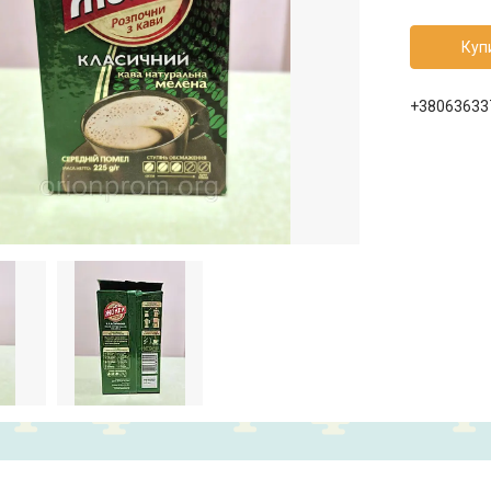
Куп
+38063633