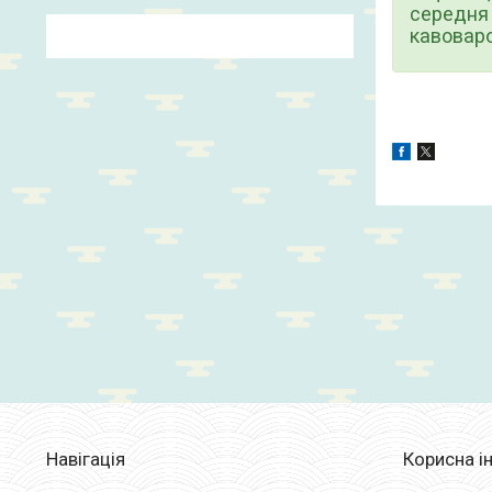
середня
кавоваро
Навігація
Корисна і