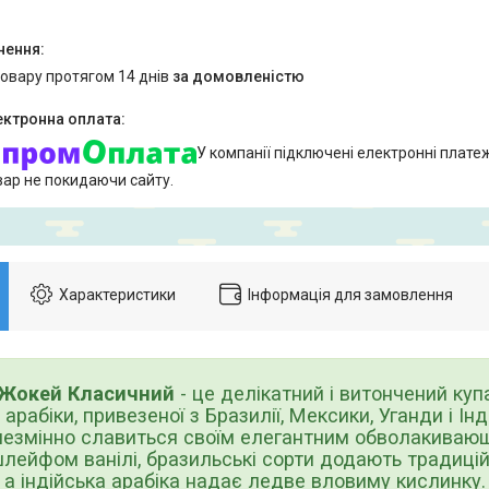
товару протягом 14 днів
за домовленістю
У компанії підключені електронні плате
вар не покидаючи сайту.
Характеристики
Інформація для замовлення
Жокей Класичний
- це делікатний і витончений куп
арабіки, привезеної з Бразилії, Мексики, Уганди і Ін
 незмінно славиться своїм елегантним обволакиваю
лейфом ванілі, бразильські сорти додають традицій
, а індійська арабіка надає ледве вловиму кислинку.