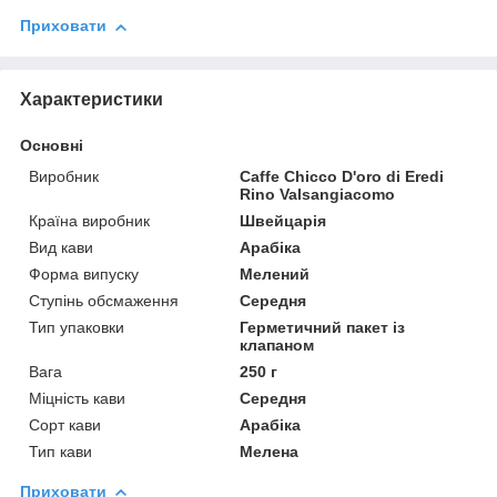
Приховати
Характеристики
Основні
Виробник
Caffe Chicco D'oro di Eredi
Rino Valsangiacomo
Країна виробник
Швейцарія
Вид кави
Арабіка
Форма випуску
Мелений
Ступінь обсмаження
Середня
Тип упаковки
Герметичний пакет із
клапаном
Вага
250 г
Міцність кави
Середня
Сорт кави
Арабіка
Тип кави
Мелена
Приховати