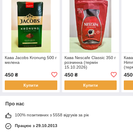
Кава Jacobs Kronung 500 г
Кава Nescafe Classic 350 г
Кава
мелена
розчинна (термін
Himm
15.10.2026)
(тер
450
450
450
₴
₴
Купити
Купити
Про нас
100% позитивних з 5558 відгуків за рік
Працює з 29.10.2013