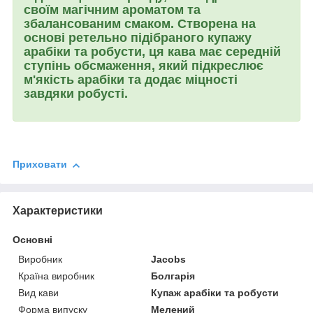
своїм магічним ароматом та
збалансованим смаком. Створена на
основі ретельно підібраного купажу
арабіки та робусти, ця кава має середній
ступінь обсмаження, який підкреслює
м'якість арабіки та додає міцності
завдяки робусті.
Приховати
Характеристики
Основні
Виробник
Jacobs
Країна виробник
Болгарія
Вид кави
Купаж арабіки та робусти
Форма випуску
Мелений