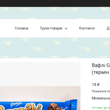
Головна
Групи товарів
Контакти
Д
Вафлі G
(термін
18 ₴
Показати оп
Мінімальна
Готово до 