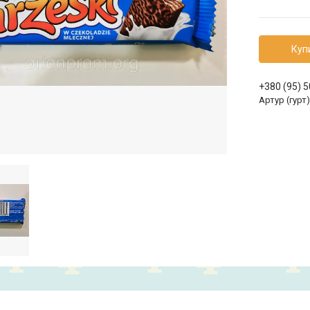
Куп
+380 (95) 
Артур (гурт)