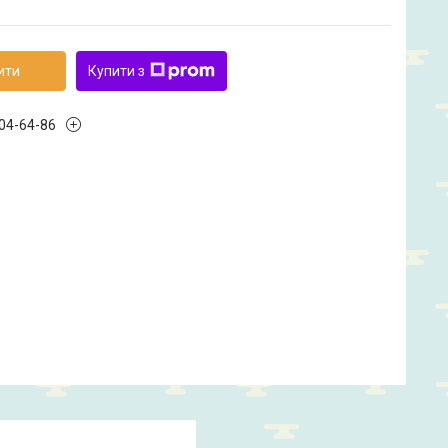
ити
Купити з
504-64-86