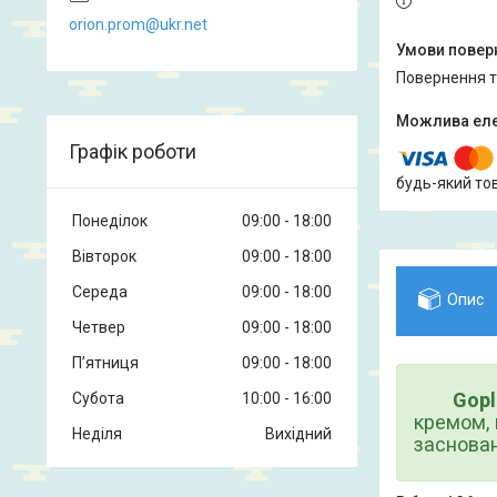
orion.prom@ukr.net
повернення 
Графік роботи
будь-який то
Понеділок
09:00
18:00
Вівторок
09:00
18:00
Середа
09:00
18:00
Опис
Четвер
09:00
18:00
Пʼятниця
09:00
18:00
Gopl
Субота
10:00
16:00
кремом, 
Неділя
Вихідний
заснован