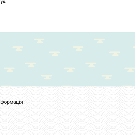
ук.
нформація