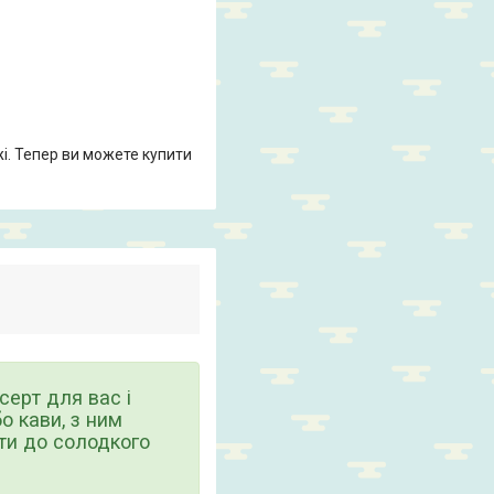
жі. Тепер ви можете купити
серт для вас і
о кави, з ним
ати до солодкого