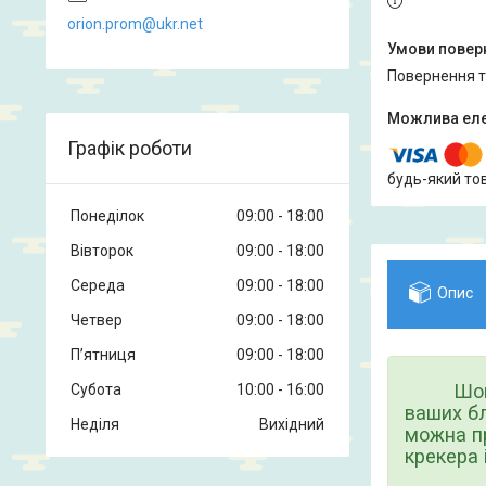
orion.prom@ukr.net
повернення 
Графік роботи
будь-який то
Понеділок
09:00
18:00
Вівторок
09:00
18:00
Середа
09:00
18:00
Опис
Четвер
09:00
18:00
Пʼятниця
09:00
18:00
Шокола
Субота
10:00
16:00
ваших бл
Неділя
Вихідний
можна пр
крекера 