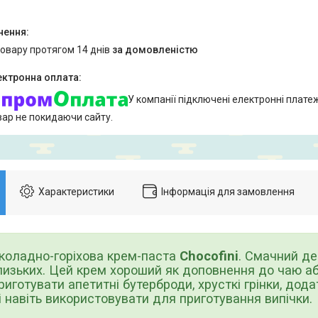
товару протягом 14 днів
за домовленістю
У компанії підключені електронні плате
вар не покидаючи сайту.
Характеристики
Інформація для замовлення
дно-горіхова крем-паста
Chocofini
. Смачний де
изьких. Цей крем хороший як доповнення до чаю аб
иготувати апетитні бутерброди, хрусткі грінки, дод
і навіть використовувати для приготування випічки.