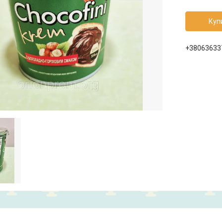
Куп
+38063633