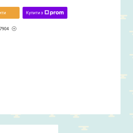
ити
Купити з
7904