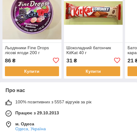
Льодяники Fine Drops
Шоколадний батончик
Бато
лісові ягоди 200 г
KitKat 40 г
кара
86
31
21
₴
₴
Купити
Купити
Про нас
100% позитивних з 5557 відгуків за рік
Працює з 29.10.2013
м. Одеса
Одеса, Україна