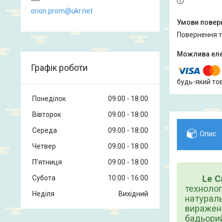
orion.prom@ukr.net
повернення 
Графік роботи
будь-який то
Понеділок
09:00
18:00
Вівторок
09:00
18:00
Середа
09:00
18:00
Опис
Четвер
09:00
18:00
Пʼятниця
09:00
18:00
Le C
Субота
10:00
16:00
технолог
Неділя
Вихідний
натураль
виражени
бадьори