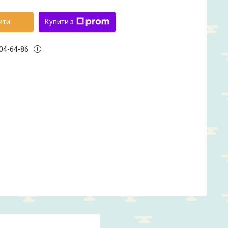
ити
Купити з
504-64-86