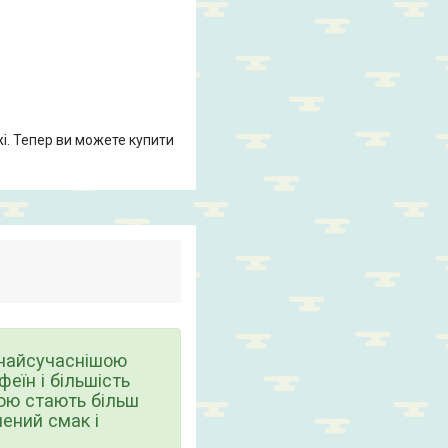
жі. Тепер ви можете купити
 найсучаснішою
феїн і більшість
пою стають більш
ений смак і