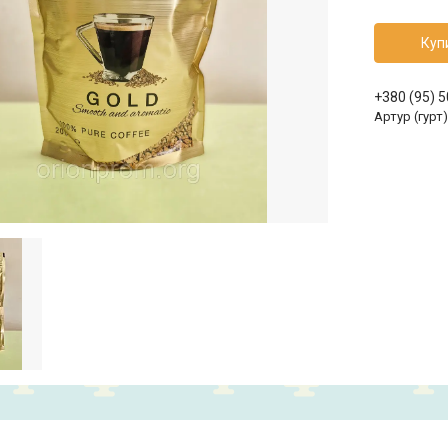
Куп
+380 (95) 
Артур (гурт)