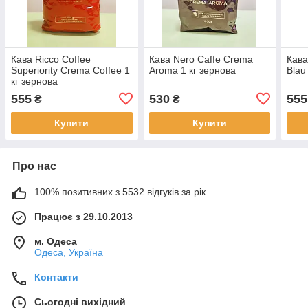
Кава Ricco Coffee
Кава Nero Caffe Crema
Кава
Superiority Crema Coffee 1
Aroma 1 кг зернова
Blau
кг зернова
555
530
555
₴
₴
Купити
Купити
Про нас
100% позитивних з 5532 відгуків за рік
Працює з 29.10.2013
м. Одеса
Одеса, Україна
Контакти
Сьогодні вихідний