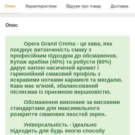
Опис
Характеристики
Відгуки про товар
Доставка
Опис
Opera
Grand Сrema
- це кава, яка
поєднує витонченість смаку з
професійним підходом до обсмаження.
Купаж арабіки (40%) та робусти (60%)
дарує напою насичений аромат і
гармонійний смаковий профіль з
яскравими нотками карамелі та мигдалю.
Кава має м'який, эбалансований
післясмак із приємною вершковістю.
Обсмаження виконане за високими
стандартами для максимального
розкриття смакових якостей зерен.
Універсальність - ідеально
підходить для будь якогю способу