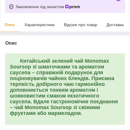
Замовлення під захистом
Опис
Характеристики
Відгуки про товар
Доставка
Опис
Китайський зелений чай
Monomax
Soursop
зі шматочками та ароматом
саусепа – справжній подарунок для
поціновувачів чайних блендів. Приємна
терпкість добірного чаю гармонійно
доповнюється тонким ароматом і
шовковистим смаком екзотичного
саусепа. Вдале гастрономічне поєднання
– чай ​​Monomax Soursop зі свіжими
фруктами або мармеладом.