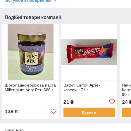
Всі умови повернення
Подібні товари компанії
Шоколадно-горіхова паста
Вафлі Світоч Артек
Печи
Millennium Very Peri 360 г
класичні 71 г
Конт
90 г
21
24
₴
138
₴
Купити
Про нас