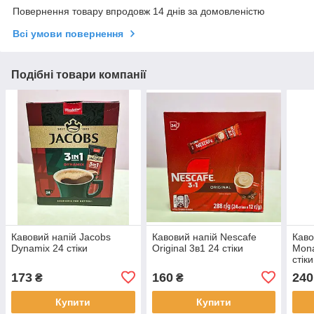
Повернення товару впродовж 14 днів за домовленістю
Всі умови повернення
Подібні товари компанії
Кавовий напій Jacobs
Кавовий напій Nescafe
Каво
Dynamix 24 стіки
Original 3в1 24 стіки
Mona
стіки
173
160
240
₴
₴
Купити
Купити