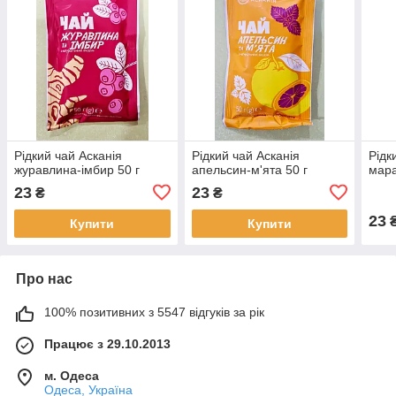
Рідкий чай Асканія
Рідкий чай Асканія
Рідк
журавлина-імбир 50 г
апельсин-м'ята 50 г
мара
23
23
₴
₴
23
Купити
Купити
Про нас
100% позитивних з 5547 відгуків за рік
Працює з 29.10.2013
м. Одеса
Одеса, Україна