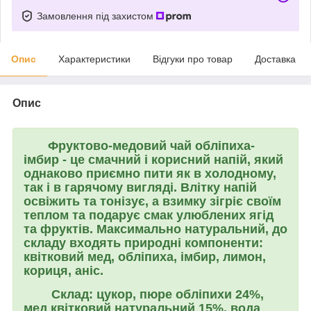
Замовлення під захистом
Опис
Характеристики
Відгуки про товар
Доставка
Опис
Фруктово-медовий чай обліпиха-
імбир
- це смачний і корисний напій, який
однаково приємно пити як в холодному,
так і в гарячому вигляді. Влітку напій
освіжить та тонізує, а взимку зігріє своїм
теплом та подарує смак улюблених ягід
та фруктів. Максимально натуральний, до
складу входять природні компоненти:
квітковий мед, обліпиха, імбир, лимон,
кориця, аніс.
Склад: цукор, пюре обліпихи 24%,
мед квітковий натуральний 15%, вода