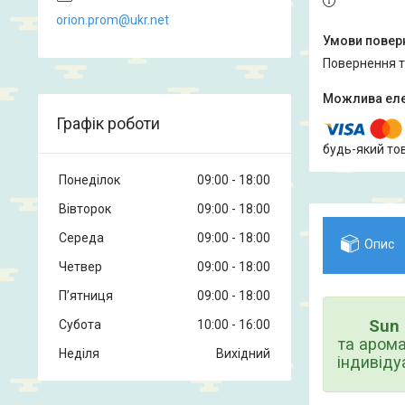
orion.prom@ukr.net
повернення 
Графік роботи
будь-який то
Понеділок
09:00
18:00
Вівторок
09:00
18:00
Середа
09:00
18:00
Опис
Четвер
09:00
18:00
Пʼятниця
09:00
18:00
Sun 
Субота
10:00
16:00
та арома
Неділя
Вихідний
індивіду