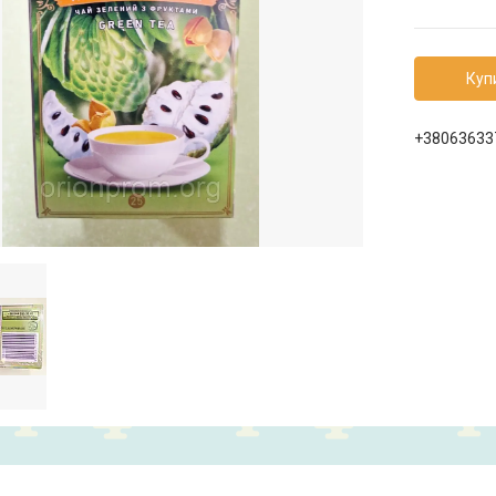
Куп
+38063633