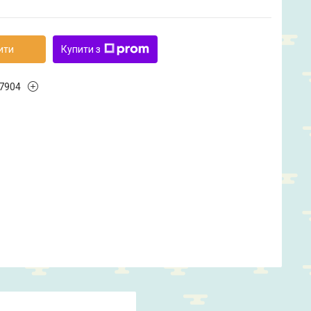
ити
Купити з
7904