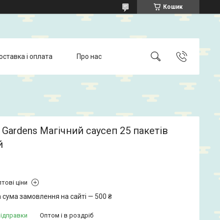
Кошик
оставка і оплата
Про нас
 Gardens Магічний саусеп 25 пакетів
й
тові ціни
 сума замовлення на сайті — 500 ₴
відправки
Оптом і в роздріб