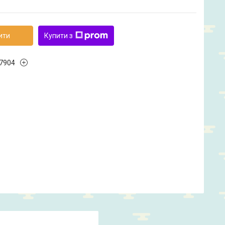
ити
Купити з
7904