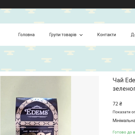
Головна
Групи товарів
Контакти
Д
Чай Ede
зелено
72 ₴
Показати оп
Мінімальна
Готово до 