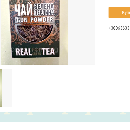
Куп
+38063633