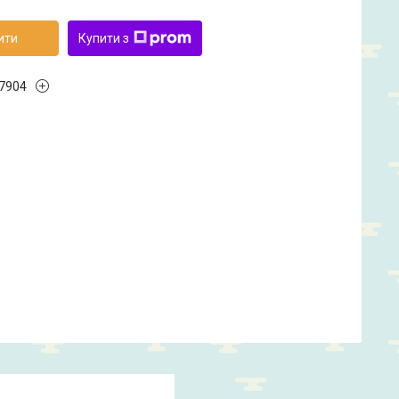
ити
Купити з
7904