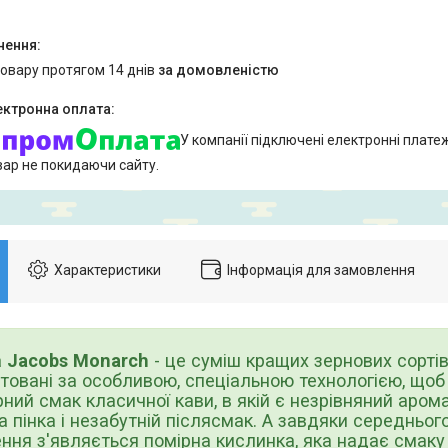
товару протягом 14 днів
за домовленістю
У компанії підключені електронні плате
вар не покидаючи сайту.
Характеристики
Інформація для замовлення
а
Jacobs Monarch
- це суміш кращих зернових сортів 
отовані за особливою, спеціальною технологією, що
ний смак класичної кави, в якій є незрівняний арома
ка пінка і незабутній післясмак. А завдяки середньог
ня з'являється помірна кислинка, яка надає смаку 