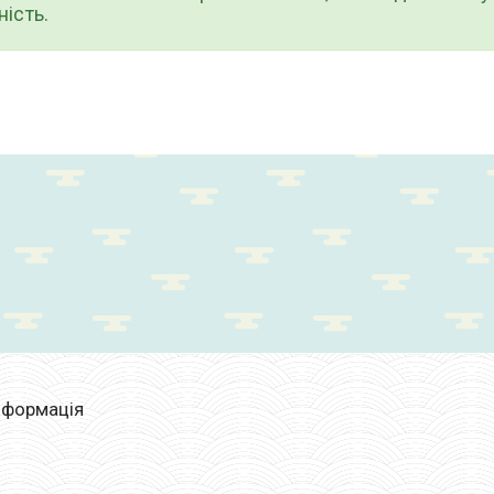
ість.
нформація