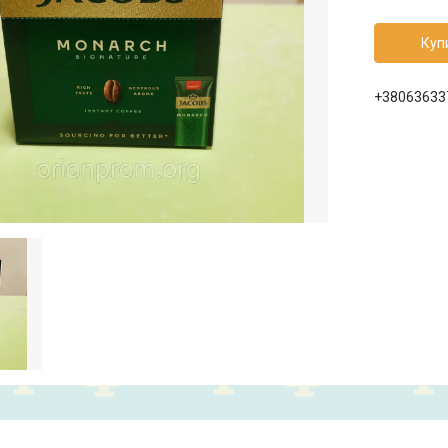
Куп
+38063633