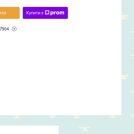
ити
Купити з
7904