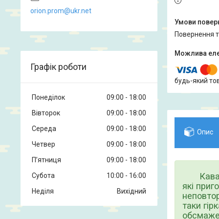
orion.prom@ukr.net
повернення 
Графік роботи
будь-який то
Понеділок
09:00
18:00
Вівторок
09:00
18:00
Середа
09:00
18:00
Опис
Четвер
09:00
18:00
Пʼятниця
09:00
18:00
Кав
Субота
10:00
16:00
які приг
Неділя
Вихідний
неповтор
таки гір
обсмажен