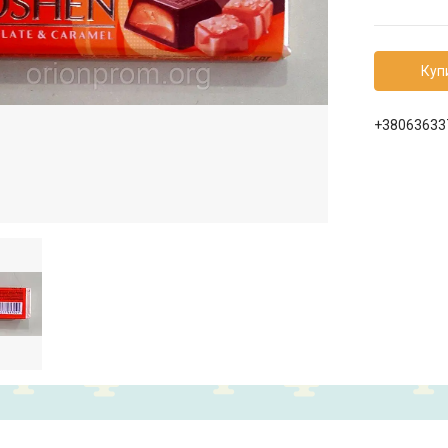
Куп
+38063633