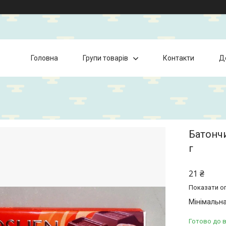
Головна
Групи товарів
Контакти
Д
Батонч
г
21 ₴
Показати оп
Мінімальна
Готово до 