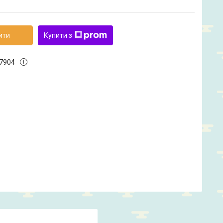
ити
Купити з
7904