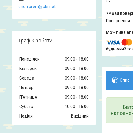
orion.prom@ukr.net
повернення 
Графік роботи
будь-який то
Понеділок
09:00
18:00
Вівторок
09:00
18:00
Середа
09:00
18:00
Опис
Четвер
09:00
18:00
Пʼятниця
09:00
18:00
Бато
Субота
10:00
16:00
наповне
Неділя
Вихідний