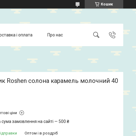
Кошик
оставка і оплата
Про нас
ик Roshen солона карамель молочний 40
тові ціни
 сума замовлення на сайті — 500 ₴
відправки
Оптом і в роздріб