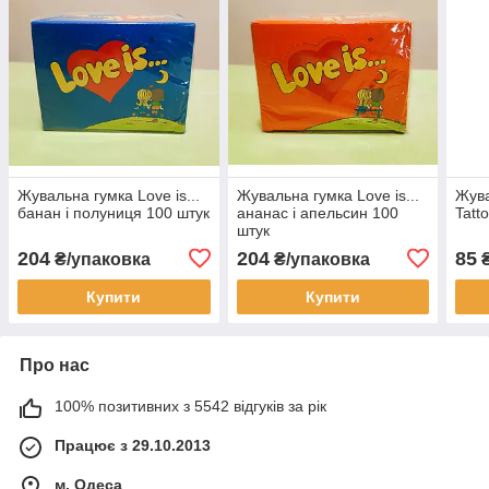
Жувальна гумка Love is...
Жувальна гумка Love is...
Жува
банан і полуниця 100 штук
ананас і апельсин 100
Tatt
штук
204
204
85
₴/упаковка
₴/упаковка
₴
Купити
Купити
Про нас
100% позитивних з 5542 відгуків за рік
Працює з 29.10.2013
м. Одеса