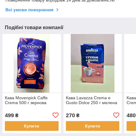
Повернення товару впродовж 14 днів за домовленістю
Всі умови повернення
Подібні товари компанії
Кава Movenpick Caffe
Кава Lavazza Crema e
Кава
Crema 500 г зернова
Gusto Dolce 250 г мелена
Crem
499
270
480
₴
₴
Купити
Купити