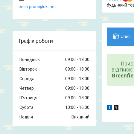
будь-який то
orion.prom@ukr.net
Опис
Графік роботи
Понеділок
09:00
18:00
Приємна
вiдтінок
Вівторок
09:00
18:00
Greenfie
Середа
09:00
18:00
Четвер
09:00
18:00
Пʼятниця
09:00
18:00
Субота
10:00
16:00
Неділя
Вихідний