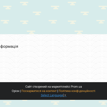
нформація
Сайт створений на маркетплейсі
Prom.ua
Оріон |
Поскаржитися на контент
|
Політика конфіденційності
Select Language
▼