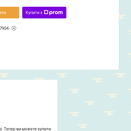
ити
Купити з
7904
жі. Тепер ви можете купити