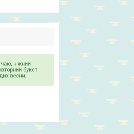
чаю, нiжний
овторний букет
одих весни.