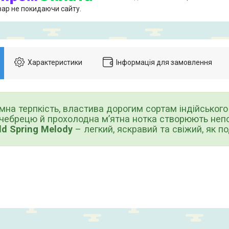
вар не покидаючи сайту.
Характеристики
Інформація для замовлення
 терпкiсть, властива дорогим сортам iндiйського 
 чебрецю й прохолодна м’ятна нотка створюють неп
ld Spring Melody
– легкий, яскравий та свiжий, як п