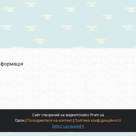
нформація
Сайт створений на маркетплейсі
Prom.ua
Оріон |
Поскаржитися на контент
|
Політика конфіденційності
Select Language
▼