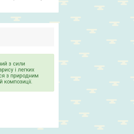
ний з сили
рису і легких
ься з природним
 композиції.