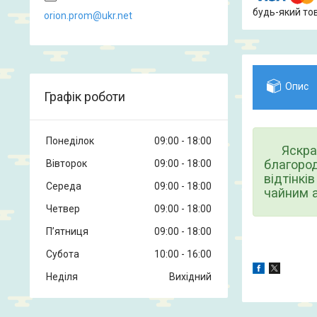
будь-який то
orion.prom@ukr.net
Опис
Графік роботи
Понеділок
09:00
18:00
Яскрави
благород
Вівторок
09:00
18:00
відтінкі
Середа
09:00
18:00
чайним а
Четвер
09:00
18:00
Пʼятниця
09:00
18:00
Субота
10:00
16:00
Неділя
Вихідний