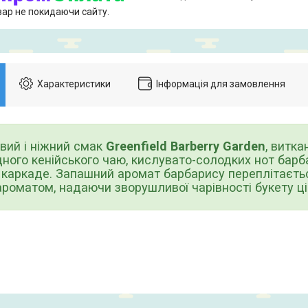
вар не покидаючи сайту.
Характеристики
Інформація для замовлення
й і ніжний смак
Greenfield Barberry Garden
, витка
ного кенійського чаю, кислувато-солодких нот барба
в каркаде. Запашний аромат барбарису переплітаєт
роматом, надаючи зворушливої чарівності букету цій