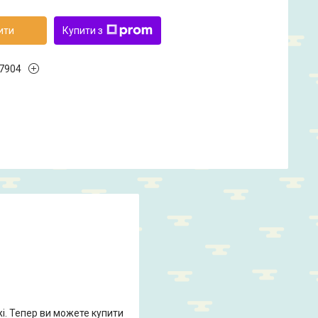
ити
Купити з
7904
жі. Тепер ви можете купити