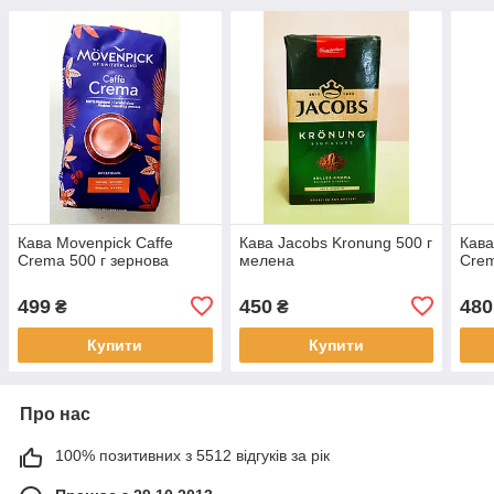
Кава Movenpick Caffe
Кава Jacobs Kronung 500 г
Кава
Crema 500 г зернова
мелена
Crem
499
450
480
₴
₴
Купити
Купити
Про нас
100% позитивних з 5512 відгуків за рік