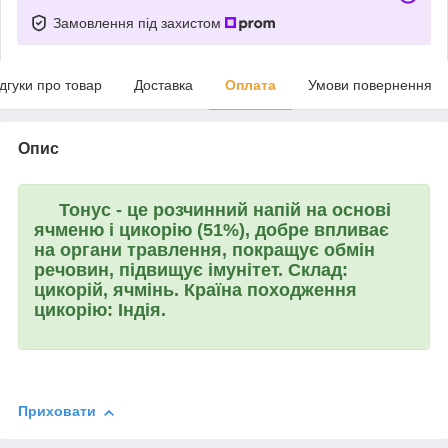
Замовлення під захистом
ідгуки про товар
Доставка
Оплата
Умови повернення
Опис
Тонус
- це розчинний напій на основі
ячменю і цикорію (51%), добре впливає
на органи травлення, покращує обмін
речовин, підвищує імунітет. Склад:
цикорій, ячмінь. Країна походження
цикорію: Індія.
Приховати