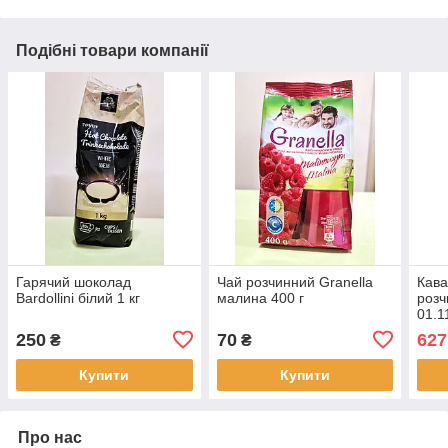
Подібні товари компанії
Гарячий шоколад
Чай розчинний Granella
Кава
Bardollini білий 1 кг
малина 400 г
розч
01.1
250
70
627
₴
₴
Купити
Купити
Про нас