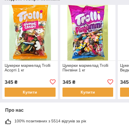
Цукерки мармелад Trolli
Цукерки мармелад Trolli
Цуке
Асорті 1 кг
Пінгвіни 1 кг
Ведм
345
345
345
₴
₴
Купити
Купити
Про нас
100% позитивних з 5514 відгуків за рік