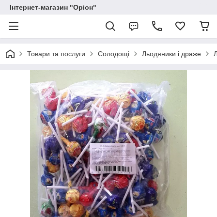
Інтернет-магазин "Оріон"
Товари та послуги
Солодощі
Льодяники і драже
Л