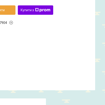
ити
Купити з
7904