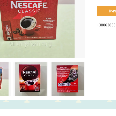
Куп
+38063633