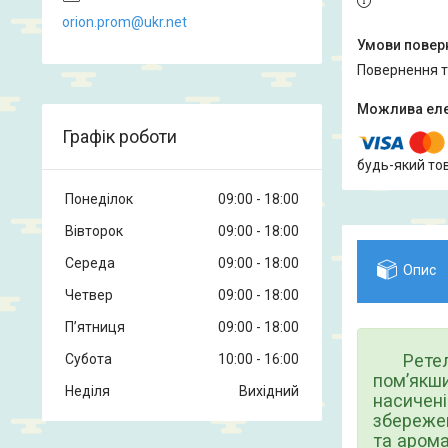
orion.prom@ukr.net
повернення 
Графік роботи
будь-який то
Понеділок
09:00
18:00
Вівторок
09:00
18:00
Середа
09:00
18:00
Опис
Четвер
09:00
18:00
Пʼятниця
09:00
18:00
Ретельн
Субота
10:00
16:00
пом’якш
Неділя
Вихідний
насичені
збережен
та арома