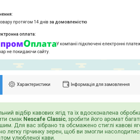
товару протягом 14 днів
за домовленістю
У компанії підключені електронні плате
вар не покидаючи сайту.
Характеристики
Інформація для замовлення
ий відбір кавових ягід та їх вдосконалена обробк
ити смак
Nescafe
Classic
, зробити його аромат бага
шим. Для вас зібрано та обсмажено стиглі кавові яг
о легку гірчинку зерен, щоб ви змогли насолодити
том улюбленої кави.