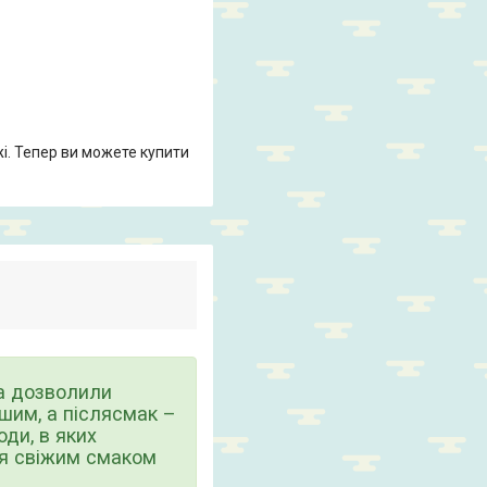
жі. Тепер ви можете купити
а дозволили
тшим, а післясмак –
оди, в яких
ся свіжим смаком