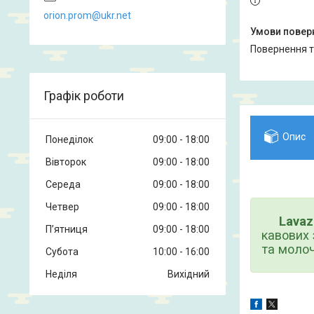
orion.prom@ukr.net
повернення 
Графік роботи
Опис
Понеділок
09:00
18:00
Вівторок
09:00
18:00
Середа
09:00
18:00
Четвер
09:00
18:00
Lavazza
Пʼятниця
09:00
18:00
кавових 
та молоч
Субота
10:00
16:00
Неділя
Вихідний