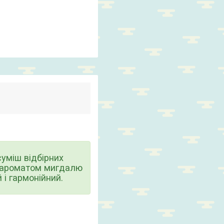
суміш відбірних
м ароматом мигдалю
 і гармонійний.