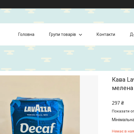
Головна
Групи товарів
Контакти
Д
Кава La
мелена
297 ₴
Показати оп
Мінімальна
Немає в ная