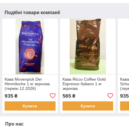
Подібні товари компанії
Кава Movenpick Der
Кава Ricco Coffee Gold
Кава
Himmlische 1 кг зернова
Espresso Italiano 1 кг
Schu
(термін 12.2026)
зернова
(тер
935
565
935
₴
₴
Купити
Купити
Про нас