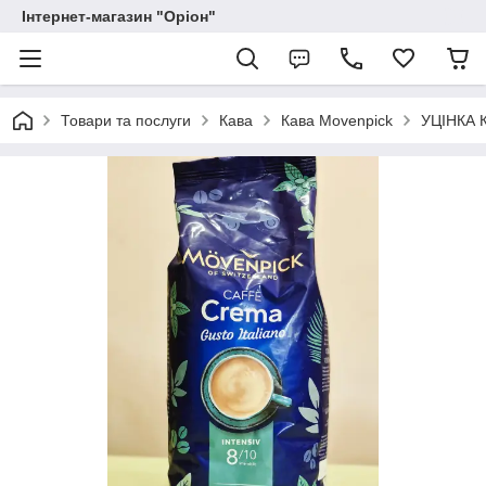
Інтернет-магазин "Оріон"
Товари та послуги
Кава
Кава Movenpick
УЦІНКА К