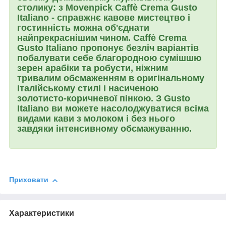
столику: з
Movenpick
Caffè Crema Gusto
Italiano
- справжнє кавове мистецтво і
гостинність можна об'єднати
найпрекраснішим чином. Caffè Crema
Gusto Italiano пропонує безліч варіантів
побалувати себе благородною сумішшю
зерен арабіки та робусти, ніжним
тривалим обсмаженням в ​​оригінальному
італійському стилі і насиченою
золотисто-коричневої пінкою. З Gusto
Italiano ви можете насолоджуватися всіма
видами кави з молоком і без нього
завдяки інтенсивному обсмажуванню.
Приховати
Характеристики