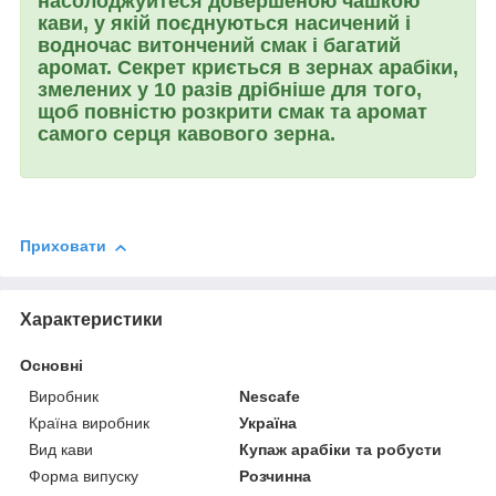
насолоджуйтеся довершеною чашкою
кави, у якій поєднуються насичений і
водночас витончений смак і багатий
аромат. Секрет криється в зернах арабіки,
змелених у 10 разів дрібніше для того,
щоб повністю розкрити смак та аромат
самого серця кавового зерна.
Приховати
Характеристики
Основні
Виробник
Nescafe
Країна виробник
Україна
Вид кави
Купаж арабіки та робусти
Форма випуску
Розчинна