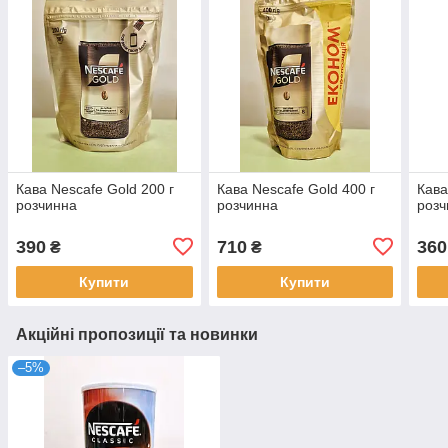
Кава Nescafe Gold 200 г
Кава Nescafe Gold 400 г
Кава
розчинна
розчинна
розч
390
710
360
₴
₴
Купити
Купити
Акційні пропозиції та новинки
–5%