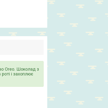
во Oreo. Шоколад з
 роті і захоплює