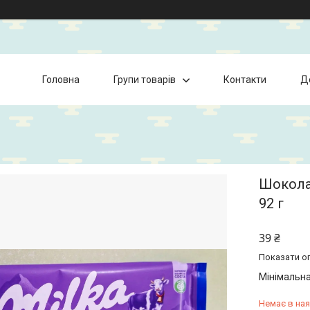
Головна
Групи товарів
Контакти
Д
Шокола
92 г
39 ₴
Показати оп
Мінімальна
Немає в ная