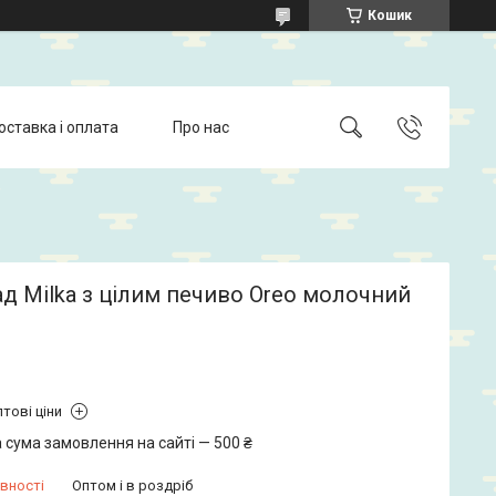
Кошик
оставка і оплата
Про нас
д Milka з цілим печиво Oreo молочний
тові ціни
 сума замовлення на сайті — 500 ₴
вності
Оптом і в роздріб