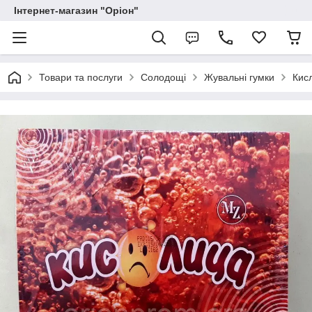
Інтернет-магазин "Оріон"
Товари та послуги
Солодощі
Жувальні гумки
Кис