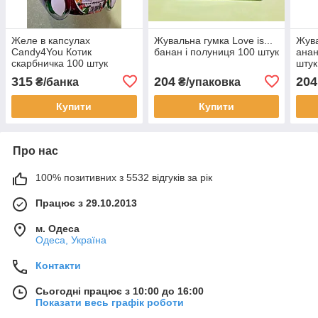
Желе в капсулах
Жувальна гумка Love is...
Жува
Candy4You Котик
банан і полуниця 100 штук
анан
скарбничка 100 штук
штук
315
204
204
₴/банка
₴/упаковка
Купити
Купити
Про нас
100% позитивних з 5532 відгуків за рік
Працює з 29.10.2013
м. Одеса
Одеса, Україна
Контакти
Сьогодні працює з 10:00 до 16:00
Показати весь графік роботи