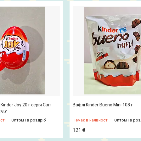
inder Joy 20 г серія Світ
Вафлі Kinder Bueno Mini 108 г
оду
сті
Оптом і в роздріб
Немає в наявності
Оптом і в роз
121 ₴