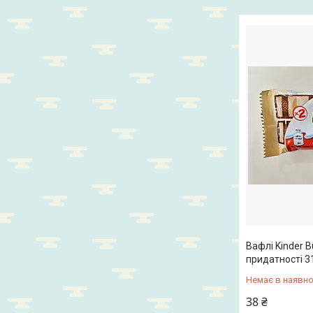
Вафлі Kinder B
придатності 3
Немає в наявно
38 ₴