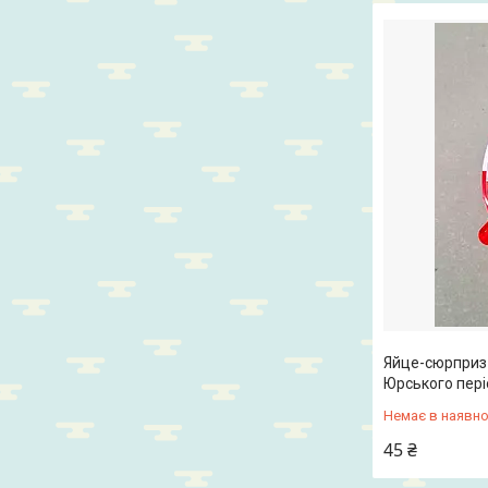
Яйце-сюрприз K
Юрського пері
Немає в наявно
45 ₴