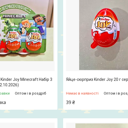
inder Joy Minecraft Набір 3
Яйце-сюрприз Kinder Joy 20 г сер
2.10.2026)
равки
Оптом і в роздріб
Немає в наявності
Оптом і в роз
вка
39 ₴