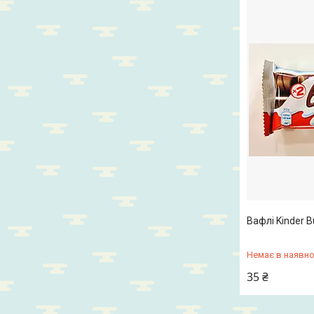
Вафлі Kinder B
Немає в наявно
35 ₴