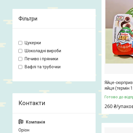
Фільтри
Цукерки
Шоколадні вироби
Печиво і пряники
Вафлі та трубочки
Яйце-сюрприз K
яйця (термін 1
Готово до відп
260 ₴/упако
Оріон