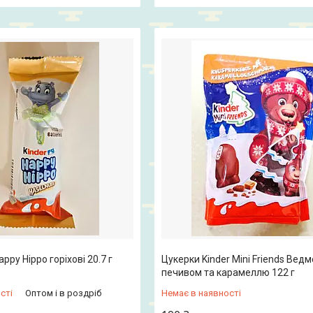
appy Hippo горіхові 20.7 г
Цукерки Kinder Mini Friends Ведм
печивом та карамеллю 122 г
сті
Оптом і в роздріб
Немає в наявності